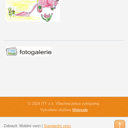
© 2024 ITY z.s. Všechna práva vyhrazena.
Vytvořeno službou
Webnode
Zobrazit:
Mobilní verzi
|
Standardní verzi