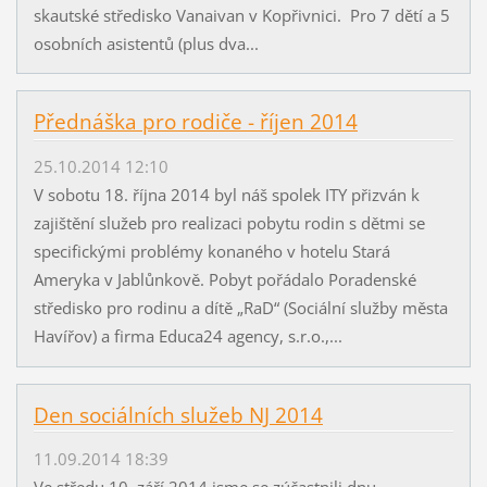
skautské středisko Vanaivan v Kopřivnici. Pro 7 dětí a 5
osobních asistentů (plus dva...
Přednáška pro rodiče - říjen 2014
25.10.2014 12:10
V sobotu 18. října 2014 byl náš spolek ITY přizván k
zajištění služeb pro realizaci pobytu rodin s dětmi se
specifickými problémy konaného v hotelu Stará
Ameryka v Jablůnkově. Pobyt pořádalo Poradenské
středisko pro rodinu a dítě „RaD“ (Sociální služby města
Havířov) a firma Educa24 agency, s.r.o.,...
Den sociálních služeb NJ 2014
11.09.2014 18:39
Ve středu 10. září 2014 jsme se zúčastnili dnu