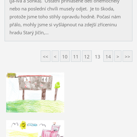
(já-Iva a Soňka). Ostatní přihlášené děti onemocněly
nebo na poslední chvíli musely odjet. Je to škoda,
protože jsme toho stihly opravdu hodně. Počasí nám
přálo, mohly jsme si vyšlápnout na zdejší zříceninu
hradu Starý Jičín,...
<<
<
10
11
12
13
14
>
>>