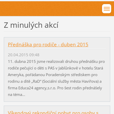
Z minulých akcí
Přednáška pro rodiče - duben 2015
20.04.2015 09:48
11. dubna 2015 jsme realizovali druhou přednášku pro
rodiče pečující o děti s PAS v Jablůnkově v hotelu Stará
Ameryka, pořádanou Poradenským střediskem pro
rodinu a dítě „RaD“ (Sociální služby města Havířova) a
firma Educa24 agency,s.r.o. Pro šest rodin přednášely
na téma...
Víkendový rekondiční pobyt pro osoby s