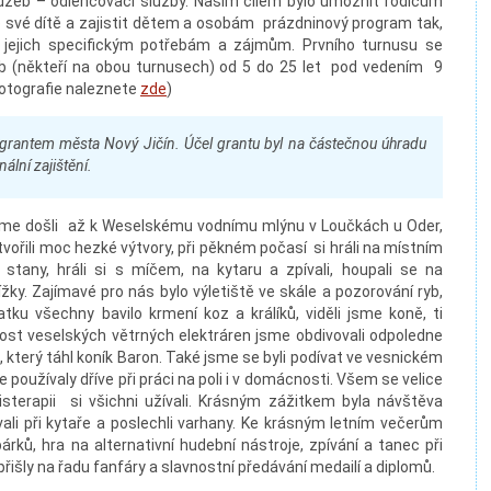
lužeb – odlehčovací služby. Našim cílem bylo umožnit rodičům
o své dítě a zajistit dětem a osobám prázdninový program tak,
 jejich specifickým potřebám a zájmům. Prvního turnusu se
ob (někteří na obou turnusech) od 5 do 25 let pod vedením 9
fotografie naleznete
zde
)
grantem města Nový Jičín. Účel grantu byl na částečnou úhradu
lní zajištění.
jsme došli až k Weselskému vodnímu mlýnu v Loučkách u Oder,
tvořili moc hezké výtvory, při pěkném počasí si hráli na místním
 stany, hráli si s míčem, na kytaru a zpívali, houpali se na
žky. Zajímavé pro nás bylo výletiště ve skále a pozorování ryb,
ku všechny bavilo krmení koz a králíků, viděli jsme koně, ti
likost veselských větrných elektráren jsme obdivovali odpoledne
 který táhl koník Baron. Také jsme se byli podívat ve vesnickém
e používaly dříve při práci na poli i v domácnosti. Všem se velice
isterapii si všichni užívali. Krásným zážitkem byla návštěva
vali při kytaře a poslechli varhany. Ke krásným letním večerům
árků, hra na alternativní hudební nástroje, zpívání a tanec při
řišly na řadu fanfáry a slavnostní předávání medailí a diplomů.