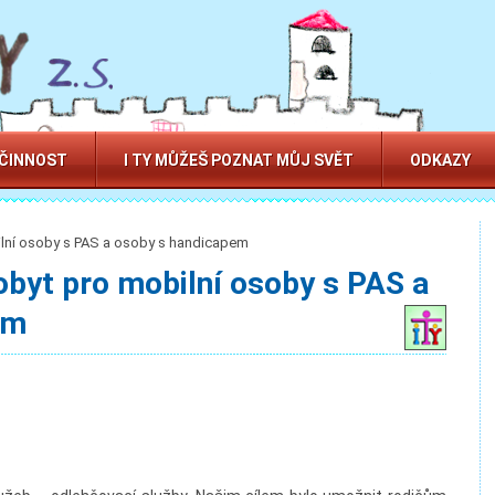
 ČINNOST
I TY MŮŽEŠ POZNAT MŮJ SVĚT
ODKAZY
ilní osoby s PAS a osoby s handicapem
obyt pro mobilní osoby s PAS a
em