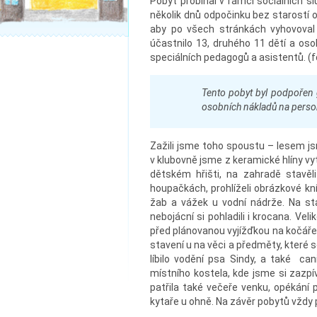
Pobyt probíhal v rámci sociálních s
několik dnů odpočinku bez starostí 
aby po všech stránkách vyhovoval
účastnilo 13, druhého 11 dětí a os
speciálních pedagogů a asistentů. (
Tento pobyt byl podpořen 
osobních nákladů na personá
Zažili jsme toho spoustu – lesem 
v klubovně jsme z keramické hlíny vy
dětském hřišti, na zahradě stavěli
houpačkách, prohlíželi obrázkové kní
žab a vážek u vodní nádrže. Na stat
nebojácní si pohladili i krocana. Ve
před plánovanou vyjížďkou na kočáře,
stavení u na věci a předměty, které s
líbilo vodění psa Sindy, a také can
místního kostela, kde jsme si zazpí
patřila také večeře venku, opékání p
kytaře u ohně. Na závěr pobytů vždy p