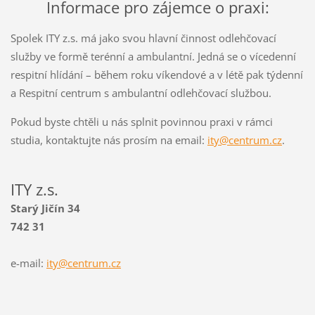
Informace pro zájemce o praxi:
Spolek ITY z.s. má jako svou hlavní činnost odlehčovací
služby ve formě terénní a ambulantní. Jedná se o vícedenní
respitní hlídání – během roku víkendové a v létě pak týdenní
a Respitní centrum s ambulantní odlehčovací službou.
Pokud byste chtěli u nás splnit povinnou praxi v rámci
studia, kontaktujte nás prosím na email:
ity@centrum.cz
.
ITY z.s.
Starý Jičín 34
742 31
e-mail:
ity@centrum.cz