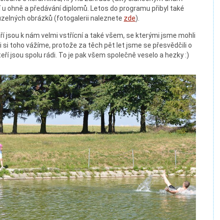
ní u ohně a předávání diplomů. Letos do programu přibyl také
ouzelných obrázků (fotogalerii naleznete
zde
).
 jsou k nám velmi vstřícní a také všem, se kterými jsme mohli
i si toho vážíme, protože za těch pět let jsme se přesvědčili o
kteří jsou spolu rádi. To je pak všem společně veselo a hezky :)