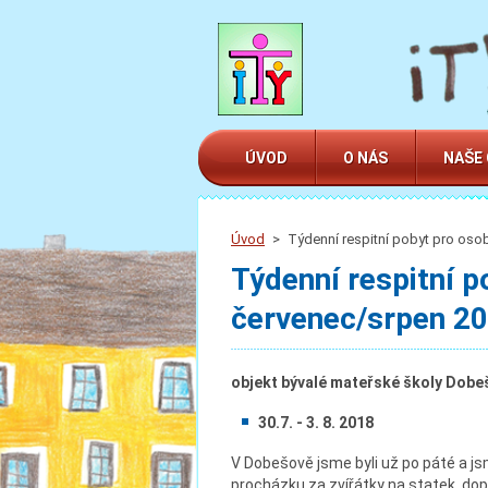
ÚVOD
O NÁS
NAŠE
Úvod
>
Týdenní respitní pobyt pro oso
Týdenní respitní 
červenec/srpen 2
objekt bývalé mateřské školy Dobeš
30.7. - 3. 8. 2018
V Dobešově jsme byli už po páté a js
procházku za zvířátky na statek, do