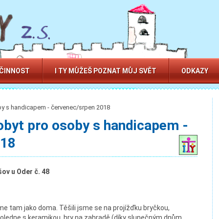
 ČINNOST
I TY MŮŽEŠ POZNAT MŮJ SVĚT
ODKAZY
by s handicapem - červenec/srpen 2018
pobyt pro osoby s handicapem -
018
ov u Oder č. 48
me tam jako doma. Těšili jsme se na projížďku bryčkou,
poledne s keramikou, hry na zahradě (díky slunečným dnům