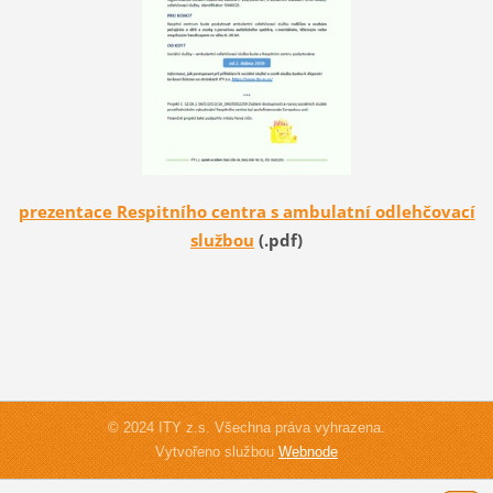
prezentace Respitního centra s ambulatní odlehčovací
službou
(.pdf)
© 2024 ITY z.s. Všechna práva vyhrazena.
Vytvořeno službou
Webnode