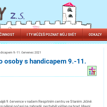
 ČINNOST
I TY MŮŽEŠ POZNAT MŮJ SVĚT
ODKAZY
ndicapem 9.-11. červenec 2021
ro osoby s handicapem 9.-11.
ájili 9. července v našem Respitním centru ve Starém Jičíně.
i si pěkné počasí na zahradě, nechyběl výšlap na hrad. Hlavní