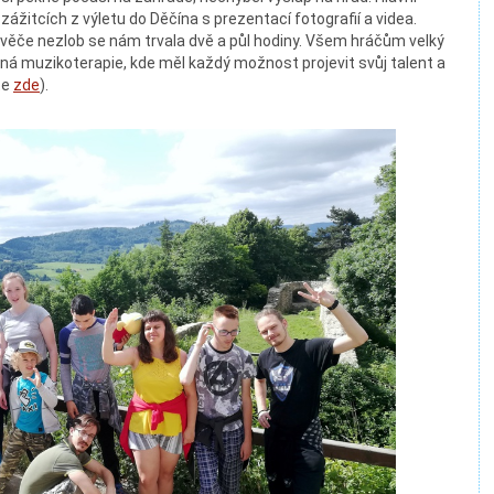
ážitcích z výletu do Děčína s prezentací fotografií a videa.
lověče nezlob se nám trvala dvě a půl hodiny. Všem hráčům velký
ená muzikoterapie, kde měl každý možnost projevit svůj talent a
te
zde
).