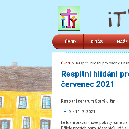
ÚVOD
O NÁS
NAŠE
Úvod
>
Respitní hlídání pro osoby s ha
Respitní hlídání p
červenec 2021
Respitní centrum Starý Jičín
9. - 11. 7. 2021
Letošní prázdninové pobyty jsme zah
Přijelo prvních osm účastníků, užíval