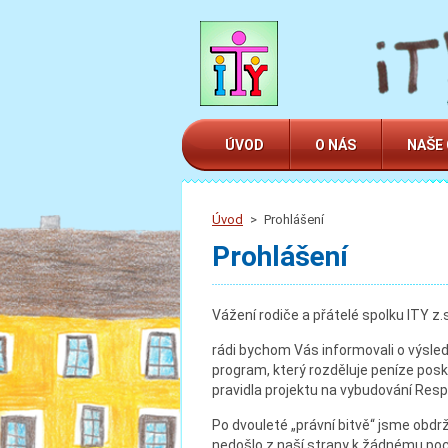
ÚVOD
O NÁS
NAŠE
Úvod
>
Prohlášení
Prohlášení
Vážení rodiče a přátelé spolku ITY z.s
rádi bychom Vás informovali o výsled
program, který rozděluje peníze posky
pravidla projektu na vybudování Respi
Po dvouleté „právní bitvě“ jsme obdr
nedošlo z naší strany k žádnému poc