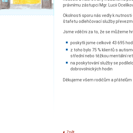
právnímu zástupci Mgr. Lucii Ocelíko
Okolnosti sporu nás vedly k nutnosti 
štafetu odlehčovací služby převezme
Jsme vděčni za to, že se můžeme hrd
poskytli jsme celkově 43 695 hodi
z toho bylo 75 % klientů s autis
střední nebo těžkou mentální ret
na poskytování služby se podílelo
dobrovolnických hodin
Děkujeme všem rodičům a přátelům 
Zpět