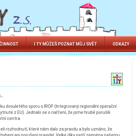
 ČINNOST
I TY MŮŽEŠ POZNAT MŮJ SVĚT
ODKAZY
.,
ku dvouletého sporu s IROP (Integrovaný regionální operační
tnuté z EU). Jednalo se o nařčení, že jsme hrubě porušili
tní centra.
želi rozhodnutí, které nám dalo za pravdu a bylo uznáno, že
hybení ani porušení pravidel. Velké díky patří zejména našemu