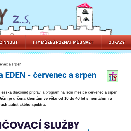
 ČINNOST
I TY MŮŽEŠ POZNAT MŮJ SVĚT
ODKAZY
enec a srpen
a EDEN - červenec a srpen
lezská diakonie) připravila program na letní měsíce červenec a srpen
čín je určena klientům ve věku od 10 do 40 let s mentálním a
ch autistického spektra.