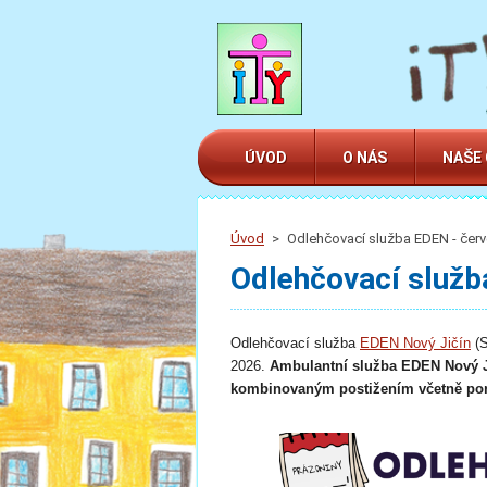
ÚVOD
O NÁS
NAŠE
Úvod
>
Odlehčovací služba EDEN - červ
Odlehčovací služb
Odlehčovací služba
EDEN Nový Jičín
(S
2026.
A
mbulantní služba EDEN Nový Ji
kombinovaným postižením včetně poru